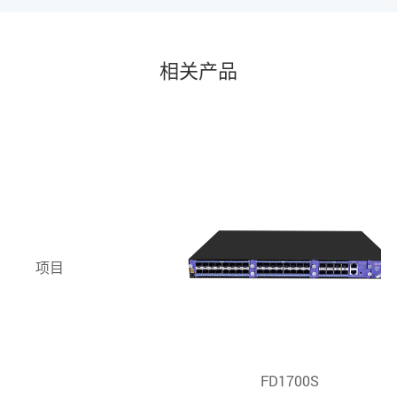
PON
端口
接口类型：GPON: ITU-TG.984.2 Class
相关产品
B+/Class C+
最大分光比：GPON: 1:128
管理
1 100/1000BASE-Tx 带外以太网端口
端口
1 CONSOLE 本地管理端口
背板
400G
宽带
项目
FD1700S