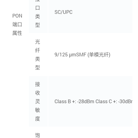
口
SC/UPC
PON
类
端口
型
属性
光
纤
9/125 μmSMF (单模光纤)
类
型
接
收
灵
Class B +: -28dBm Class C +: -30dBm
敏
度
饱