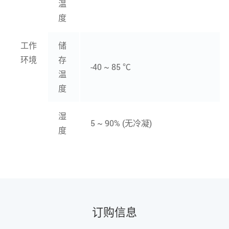
温
度
工作
储
环境
存
-40 ~ 85 ℃
温
度
湿
5 ~ 90% (无冷凝)
度
订购信息