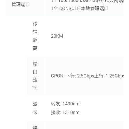
1个100/1000BASE-Tx带外以太网端口
管理端口
1个 CONSOLE 本地管理端口
传
输
20KM
距
离
端
口
GPON: 下行: 2.5Gbps上行: 1.25Gbps
速
率
转发: 1490nm
波
长
接收: 1310nm
接