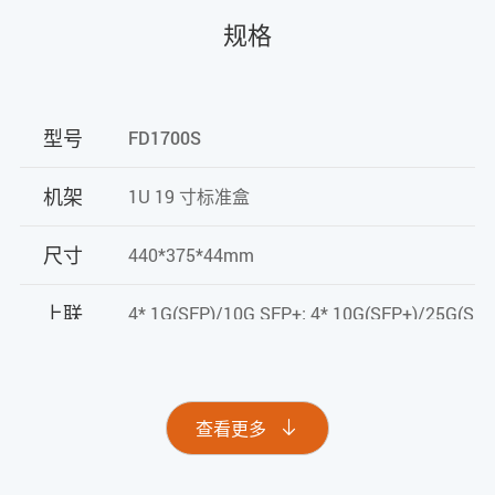
规格
型号
FD1700S
机架
1U 19 寸标准盒
尺寸
440*375*44mm
上联
4* 1G(SFP)/10G SFP+; 4* 10G(SFP+)/25G(SFP
端口
28)
数
查看更多

量： 4*GPON/8*GPON/16*GPON/8*XG(S)PON
物理接口：SFP