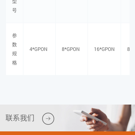
型
号
参
数
4*GPON
8*GPON
16*GPON
8*
规
格
联系我们
