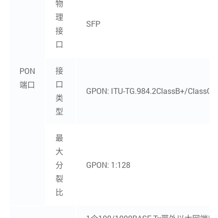
物
理
SFP
接
口
接
PON
口
端口
GPON: ITU-TG.984.2ClassB+/ClassC+
类
型
最
大
分
GPON: 1:128
裂
比