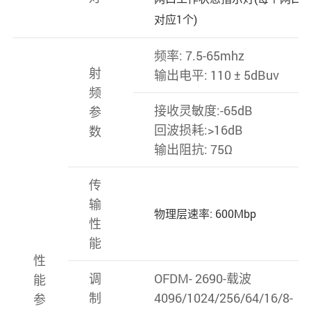
对应1个)
频率: 7.5-65mhz
射
输出电平: 110 ± 5dBuv
频
接收灵敏度:-65dB
参
回波损耗:>16dB
数
输出阻抗: 75Ω
传
输
物理层速率: 600Mbp
性
能
性
调
OFDM- 2690-载波
能
制
4096/1024/256/64/16/8-
参