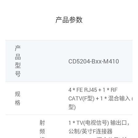
产品参数
产
品
CD5204-Bxx-M410
型
号
4 * FE RJ45 + 1 * RF
规
CATV(F型) + 1 * 混合输入 (F
格
型)
射
1 * TV(电视信号) 输出口，
频
公制/英寸F连接器