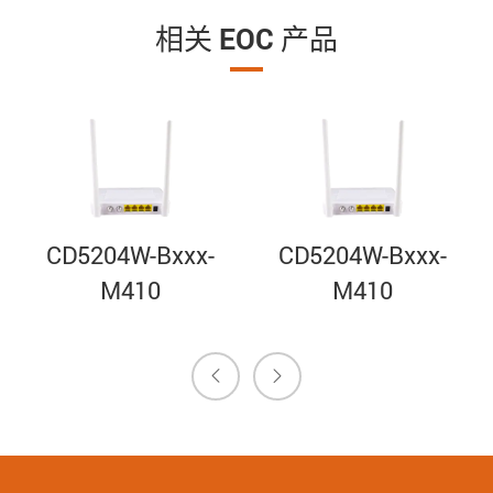
相关 EOC 产品
CD5204W-Bxxx-
CD5204W-Bxxx-
M410
M410

