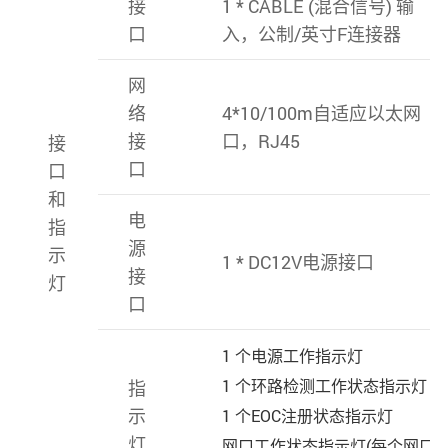
接
1 * CABLE (混合信号) 输
口
入，公制/英寸F连接器
网
络
4*10/100m自适应以太网
接
口，RJ45
接
口
口
和
电
指
源
示
1 * DC12V电源接口
接
灯
口
1 个电源工作指示灯
1 个环路检测工作状态指示灯
指
示
1 个EOC注册状态指示灯
灯
网口工作状态指示灯(每个网口